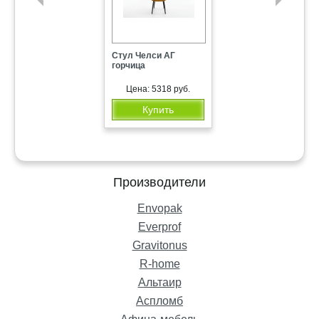
Стул Челси АГ
горчица
Курьер-пакет 438х575+50/8
Кресло без
подлокотников
Цена: 5318 руб.
Купить
Цена: 7000 руб.
Купить
Производители
Envopak
Everprof
Gravitonus
R-home
Альтаир
Аспломб