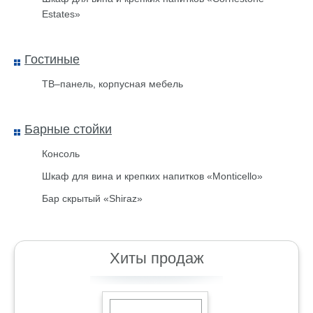
Проволока Спираль (0,7Мм,
500М) Сталь / Нейлон
Estates»
Гостиные
ТВ–панель, корпусная мебель
Барные стойки
Консоль
Шкаф для вина и крепких напитков «Monticello»
Бар скрытый «Shiraz»
Ключница НКЛ-40
Хиты продаж