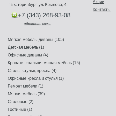
Акции
г.Екатеринбург, ул. Крылова, 4
Контакты
Стул Челси АГ серо-
+7 (343) 268-93-08
бежевый
Угловой диван на
заказ
Цена: 6743 руб.
обратная связь
Купить
Цена: 40000 руб.
Купить
Мягкая мебель, диваны (105)
Детская мебель (1)
Офисные диваны (4)
Кровати, спальни, мягкая мебель (15)
Столы, стулья, кресла (4)
Офисные кресла и стулья (1)
Ремонт мебели (1)
Мягкая мебель (39)
Столовые (2)
Гостиные (1)